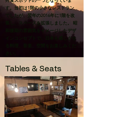
外食スポットの一つとなっていま
す。当初は1階の小さなレストラン
でしたが、翌年の2016年に1階を改
装し、スペースを拡張しました。 昭
和後期の雰囲気をイメージしたデザ
インコンセプトで、日本を感じさせ
る料理、音楽、空間をお楽しみくだ
さい。
Tables & Seats